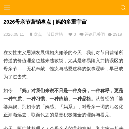
2026母亲节营销盘点 | 妈的多重宇宙
2026.05.11
盘点
节日营销
0
评论已关闭
2919
在女性主义思潮发展得如火如荼的今天，我们对节日营销所
传递的价值理念也越来越敏锐，尤其是容易陷入共情误区的
母亲节——无私奉献、愧疚与感恩这样的叙事逻辑，早已成
为了过去式。
如今，
「妈」对我们来说不只是一种身份，一种称呼，更是
一种气质、一种习惯、一种依赖、一种品格。
从曾经的「婆
婆妈妈」到如今的「妈感」「妈系」，对母亲一词的污名化
正渐渐远去，取而代之的是更积极健全的理解与看见。
今天，阿广就整理了 7 个母亲节的营销案例，和大家一起来