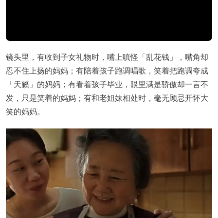
镜头里，有收到子女礼物时，嘴上嗔怪「乱花钱」，嘴角却
忍不住上扬的
妈妈；有陪
着孩子跑调唱歌，笑着把跑调夸成
「天籁」的妈妈；有看着孩子毕业，眼里满是骄傲却一言不
发，只是笑着的妈妈；有和老姐妹相处时，毫无顾忌开怀大
笑的妈妈。