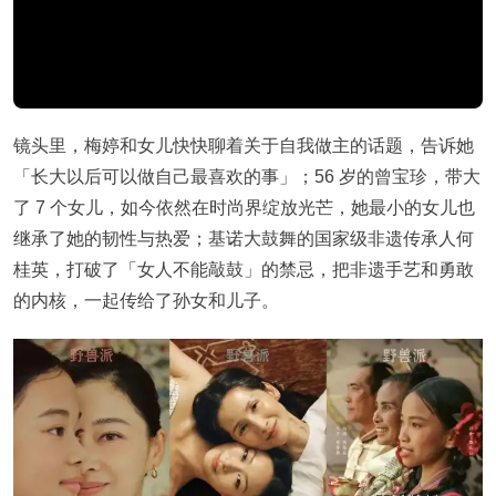
镜头里，梅婷和女儿快快聊着关于自我做主的话题，告诉她
「长大以后可以做自己最喜欢的事」；56 岁的曾宝珍，带大
了 7 个女儿，如今依然在时尚界绽放光芒，她最小的女儿也
继承了她的韧性与热爱；基诺大鼓舞的国家级非遗传承人何
桂英，打破了「女人不能敲鼓」的禁忌，把非遗手艺和勇敢
的内核，一起传给了孙女和儿子。