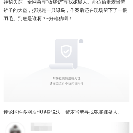
神秘失踪，全网急寻“板烧铲”寻找嫌疑人。那位偷走麦当劳
铲子的大盗，据说是一只绿鸟，作案后还在现场留下了一根
羽毛。到底是谁啊？~好难猜啊！
评论区许多网友也现身说法，帮麦当劳寻找犯罪嫌疑人。