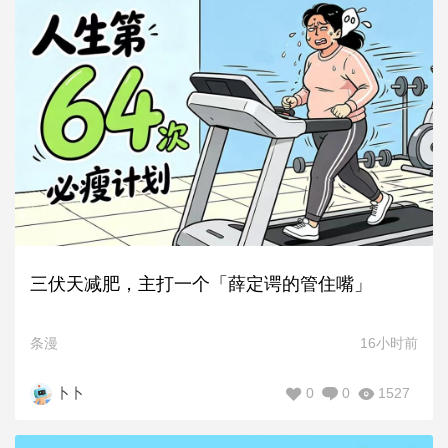
三伏天减肥，主打一个「薛定谔的管住嘴」
条漫
16小时前
0
0
1527
卜卜