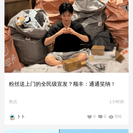
粉丝送上门的全民级宣发？顺丰：通通笑纳！
热点
1小时前
0
0
956
卜卜