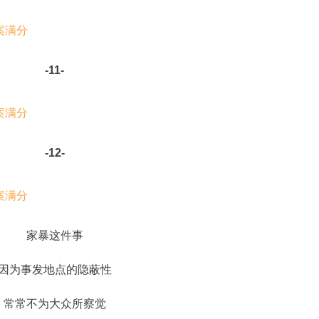
-11-
-12-
家暴这件事
因为事发地点的隐蔽性
常常不为大众所察觉