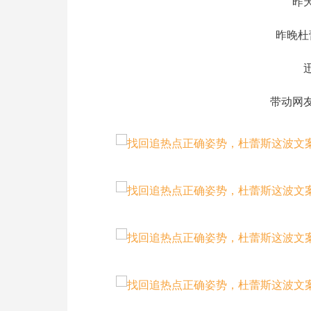
昨
昨晚杜
带动网