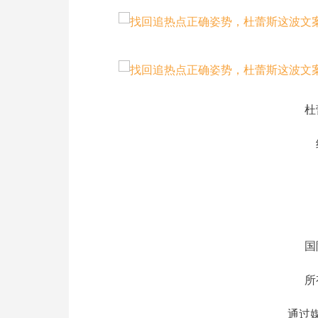
杜
国
所
通过