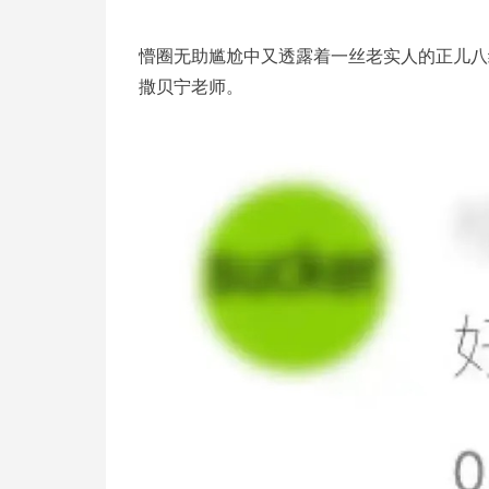
懵圈无助尴尬中又透露着一丝老实人的正儿八
撒贝宁老师。