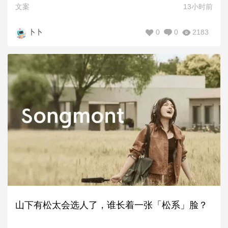
文案
13小时前
0
0
2183
卜卜
山下有松太会选人了，谁长着一张「松系」脸？