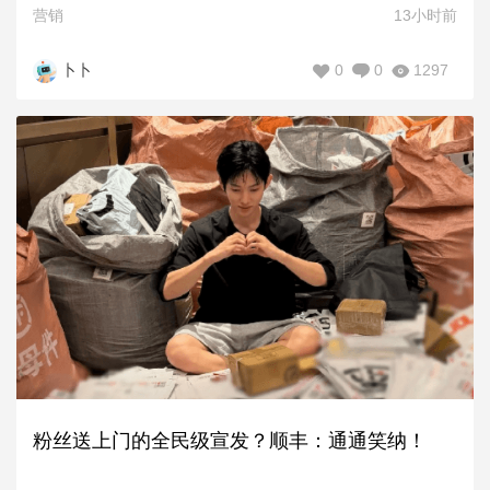
营销
13小时前
0
0
1297
卜卜
粉丝送上门的全民级宣发？顺丰：通通笑纳！