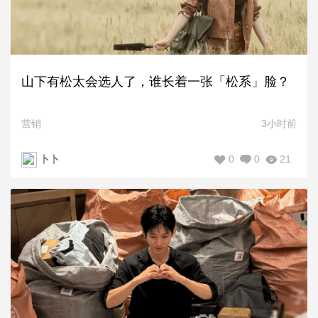
山下有松太会选人了，谁长着一张「松系」脸？
营销
3小时前
0
0
21
卜卜