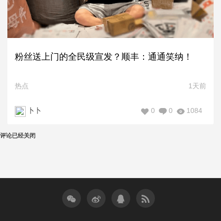
粉丝送上门的全民级宣发？顺丰：通通笑纳！
热点
1天前
0
0
1084
卜卜
评论已经关闭