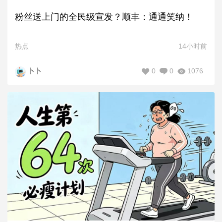
粉丝送上门的全民级宣发？顺丰：通通笑纳！
热点
14小时前
0
0
1076
卜卜