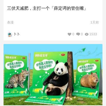
三伏天减肥，主打一个「薛定谔的管住嘴」
条漫
1天前
0
0
1533
卜卜