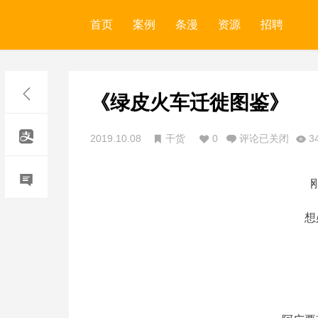
首页
案例
条漫
资源
招聘
《绿皮火车迁徙图鉴》
2019.10.08
干货
0
评论已关闭
3
想