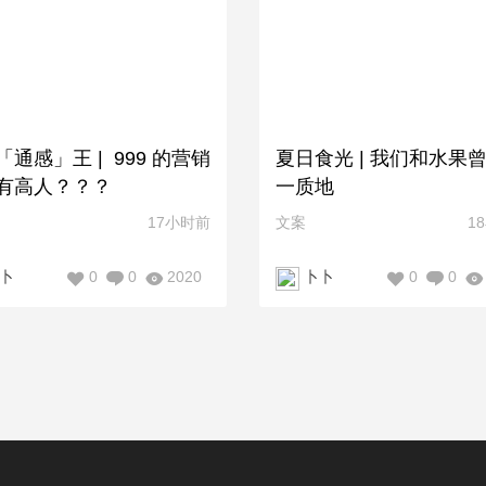
「通感」王 | 999 的营销
夏日食光 | 我们和水果
有高人？？？
一质地
17小时前
文案
1
0
0
2020
0
0
卜
卜卜