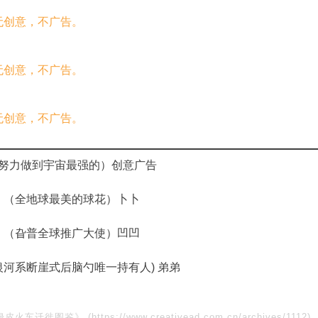
努力做到宇宙最强的）创意广告
：（全地球最美的球花）卜卜
：（旮普全球推广大使）凹凹
银河系断崖式后脑勺唯一持有人) 弟弟
绿皮火车迁徙图鉴》
(https://www.creativead.com.cn/archives/1112)