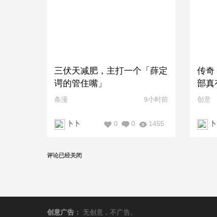
三伏天减肥，主打一个「薛定
传奇
谔的管住嘴」
部真
条漫
9小时前
创意
0
0
1455
卜卜
卜
评论已经关闭
创意广告
：
无创意，不广告。