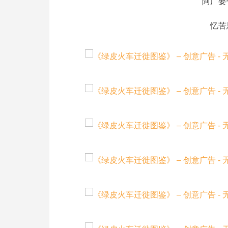
阿广要
忆苦