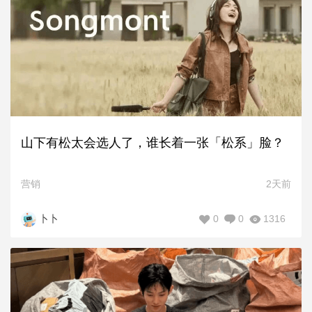
山下有松太会选人了，谁长着一张「松系」脸？
营销
2天前
0
0
1316
卜卜