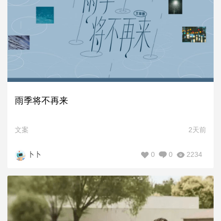
雨季将不再来
文案
2天前
0
0
2234
卜卜