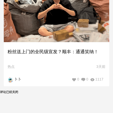
粉丝送上门的全民级宣发？顺丰：通通笑纳！
热点
3天前
0
0
1117
卜卜
评论已经关闭