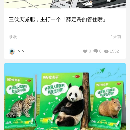
三伏天减肥，主打一个「薛定谔的管住嘴」
条漫
1天前
0
0
1532
卜卜