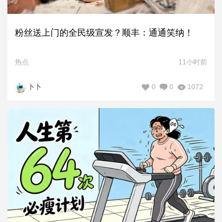
粉丝送上门的全民级宣发？顺丰：通通笑纳！
热点
11小时前
0
0
1072
卜卜