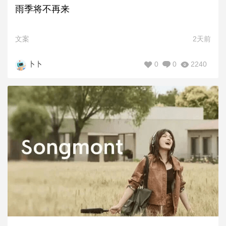
雨季将不再来
文案
2天前
0
0
2240
卜卜