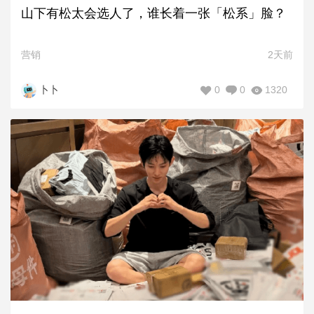
山下有松太会选人了，谁长着一张「松系」脸？
营销
2天前
0
0
1320
卜卜