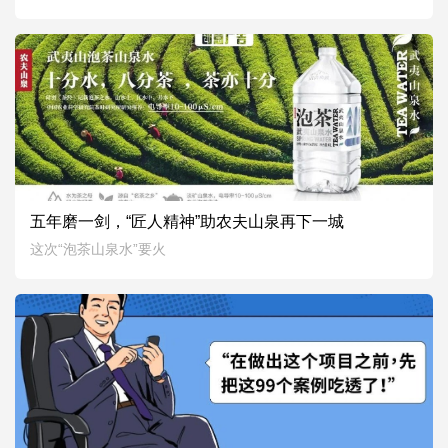
0
0
2126
五年磨一剑，“匠人精神”助农夫山泉再下一城
2021.03.10
这次“泡茶山泉水”要火