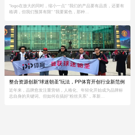
“logo在放大的同时，缩小一点” “我们的产品要有品质，还要有
格调，但我们预算有限” “我要紫色，那种…
0
0
2183
整合资源创新“球迷朝圣”玩法，PP体育开创行业新范例
2019.01.13
近年来，品牌愈发注重营销，人格化、年轻化开始成为品牌标
志自身的关键词。但如何在搞好“粉丝关系”，革新…