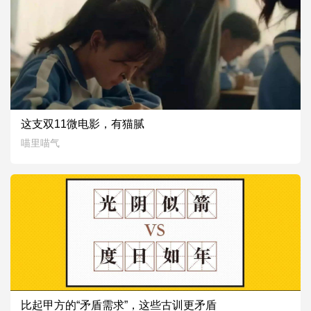
0
0
2357
这支双11微电影，有猫腻
2019.11.01
喵里喵气
1
0
4342
比起甲方的“矛盾需求”，这些古训更矛盾
2019.01.13