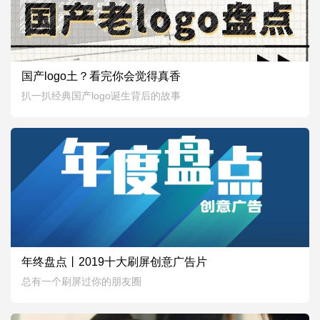
0
0
2070
国产logo土？看完你会觉得真香
2020.03.12
扒一扒经典国产logo诞生背后的故事
1
0
6446
年终盘点丨2019十大刷屏创意广告片
2019.12.13
总有一个刷屏过你的朋友圈