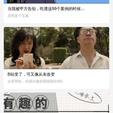
0
0
2010
当我被甲方告知，吃透这99个案例的时候…
2020.07.27
居然是个宝藏
1
0
3519
B站变了，可又像从未改变
2020.06.28
众所周知，你感兴趣的视频都在B站