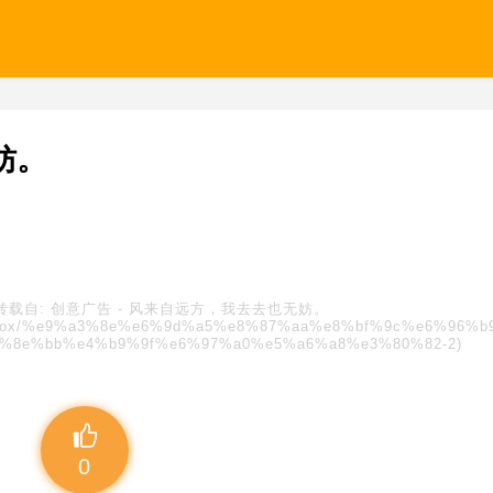
妨。
转载自:
创意广告
-
风来自远方，我去去也无妨。
s/blindbox/%e9%a3%8e%e6%9d%a5%e8%87%aa%e8%bf%9c%e6%96%
%8e%bb%e4%b9%9f%e6%97%a0%e5%a6%a8%e3%80%82-2)
0