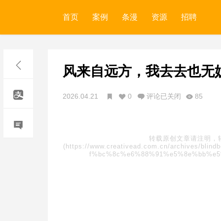
首页
案例
条漫
资源
招聘
风来自远方，我去去也无
2026.04.21
0
评论已关闭
85
转载原创文章请注明，
(https://www.creativead.com.cn/archive
f%bc%8c%e6%88%91%e5%8e%bb%e5