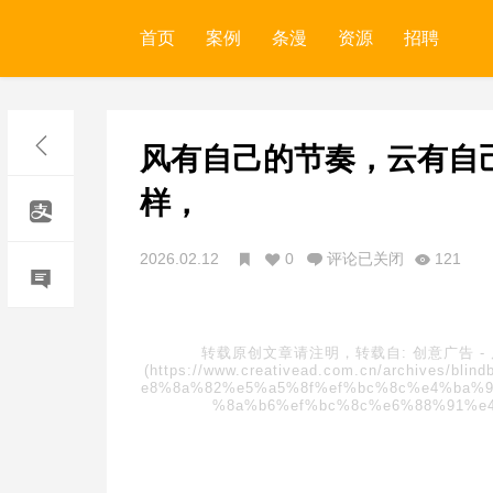
首页
案例
条漫
资源
招聘
风有自己的节奏，云有自
样，
2026.02.12
0
评论已关闭
121
转载原创文章请注明，转载自:
创意广告
-
(https://www.creativead.com.cn/archive
e8%8a%82%e5%a5%8f%ef%bc%8c%e4%ba%
%8a%b6%ef%bc%8c%e6%88%91%e