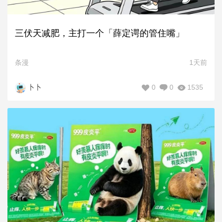
三伏天减肥，主打一个「薛定谔的管住嘴」
条漫
1天前
0
0
1535
卜卜