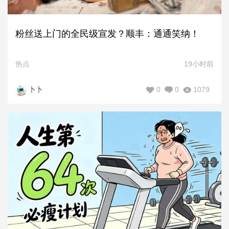
粉丝送上门的全民级宣发？顺丰：通通笑纳！
热点
19小时前
0
0
1079
卜卜