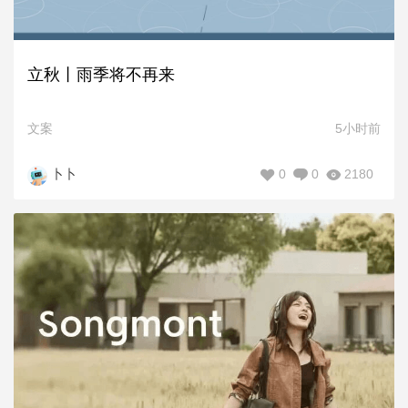
立秋丨雨季将不再来
文案
5小时前
0
0
2180
卜卜