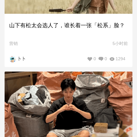
山下有松太会选人了，谁长着一张「松系」脸？
营销
5小时前
0
0
1294
卜卜