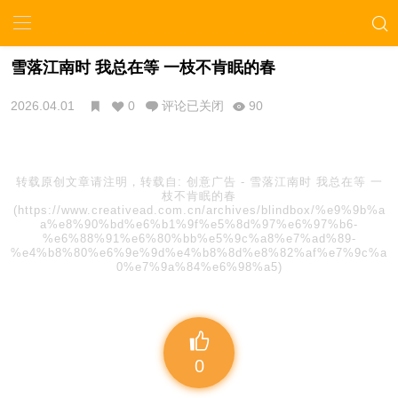
雪落江南时 我总在等 一枝不肯眠的春
2026.04.01
0
评论已关闭
90
转载原创文章请注明，转载自:
创意广告
-
雪落江南时 我总在等 一
枝不肯眠的春
(https://www.creativead.com.cn/archives/blindbox/%e9%9b%a
a%e8%90%bd%e6%b1%9f%e5%8d%97%e6%97%b6-
%e6%88%91%e6%80%bb%e5%9c%a8%e7%ad%89-
%e4%b8%80%e6%9e%9d%e4%b8%8d%e8%82%af%e7%9c%a
0%e7%9a%84%e6%98%a5)
0