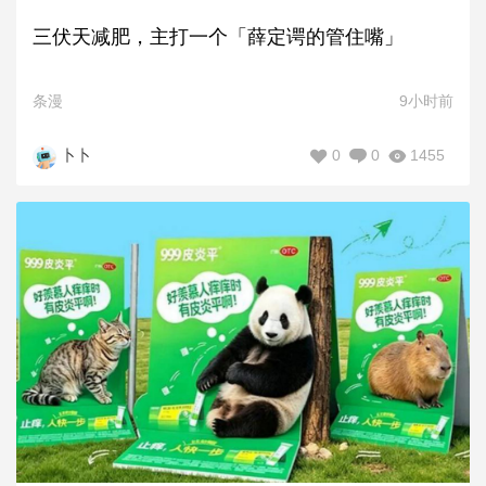
三伏天减肥，主打一个「薛定谔的管住嘴」
条漫
9小时前
0
0
1455
卜卜