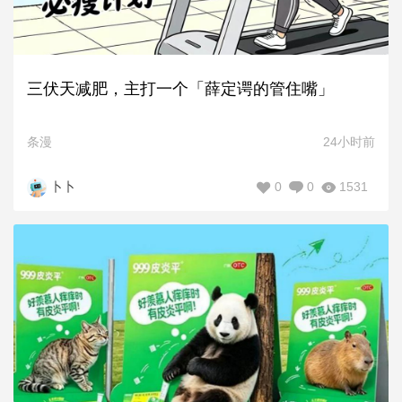
三伏天减肥，主打一个「薛定谔的管住嘴」
条漫
24小时前
0
0
1531
卜卜