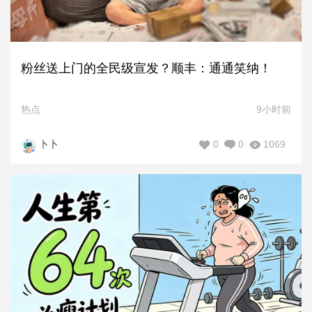
粉丝送上门的全民级宣发？顺丰：通通笑纳！
热点
9小时前
0
0
1069
卜卜