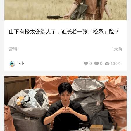
山下有松太会选人了，谁长着一张「松系」脸？
营销
1天前
0
0
1302
卜卜