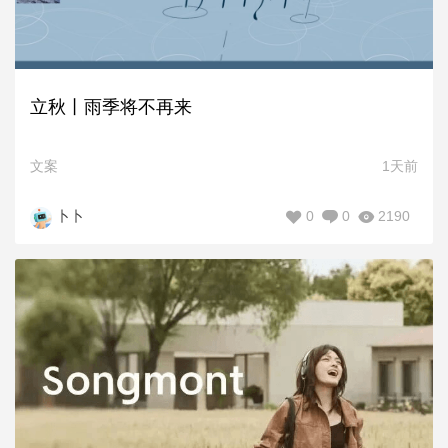
立秋丨雨季将不再来
文案
1天前
0
0
2190
卜卜