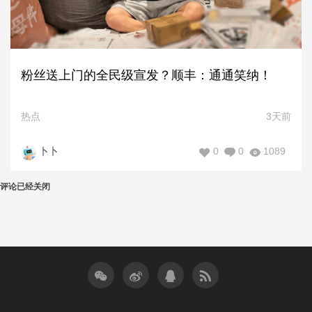
粉丝送上门的全民级宣发？顺丰：通通笑纳！
热点
3天前
0
0
1089
卜卜
评论已经关闭