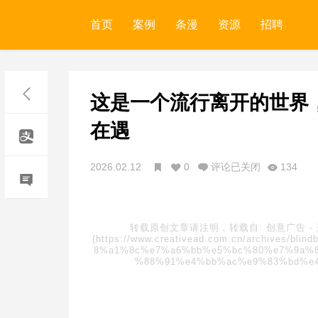
首页
案例
条漫
资源
招聘
这是一个流行离开的世界
在遇
2026.02.12
0
评论已关闭
134
转载原创文章请注明，转载自:
创意广告
-
(https://www.creativead.com.cn/archive
8%a1%8c%e7%a6%bb%e5%bc%80%e7%9a%8
%88%91%e4%bb%ac%e9%83%bd%e