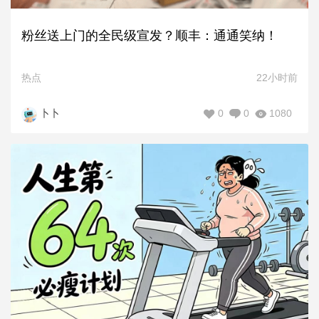
粉丝送上门的全民级宣发？顺丰：通通笑纳！
热点
22小时前
0
0
1080
卜卜