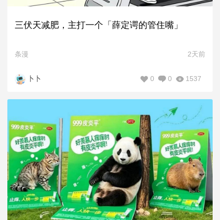
三伏天减肥，主打一个「薛定谔的管住嘴」
条漫
2天前
0
0
1537
卜卜