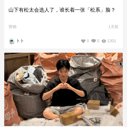
山下有松太会选人了，谁长着一张「松系」脸？
营销
1天前
0
0
1301
卜卜