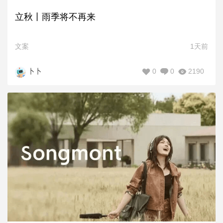
立秋丨雨季将不再来
文案
1天前
0
0
2190
卜卜