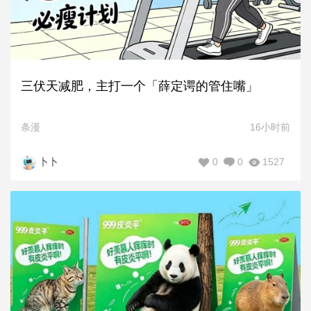
三伏天减肥，主打一个「薛定谔的管住嘴」
条漫
16小时前
0
0
1527
卜卜