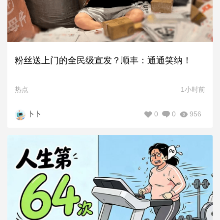
粉丝送上门的全民级宣发？顺丰：通通笑纳！
热点
1小时前
0
0
956
卜卜