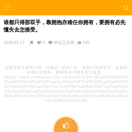
谁都只得那双手，靠拥抱亦难任你拥有，要拥有必先
懂失去怎接受。
2026.02.27
0
评论已关闭
105
转载原创文章请注明，转载自:
创意广告
-
谁都只得那双手，靠拥抱
亦难任你拥有，要拥有必先懂失去怎接受。
(https://www.creativead.com.cn/archives/blindbox/%e8%b0%8
1%e9%83%bd%e5%8f%aa%e5%be%97%e9%82%a3%e5%8f%
8c%e6%89%8b%ef%bc%8c%e9%9d%a0%e6%8b%a5%e6%8a
%b1%e4%ba%a6%e9%9a%be%e4%bb%bb%e4%bd%a0%e6%
8b%a5%e6%9c%89%ef%bc%8c%e8%a6%81%e6%8b%a5%e6
%9c%89%e5%bf%85)