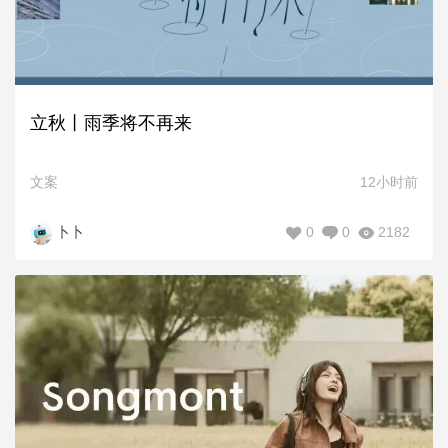
立秋丨雨季将不再来
文案
12小时前
0
0
2182
卜卜