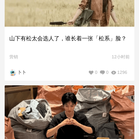
山下有松太会选人了，谁长着一张「松系」脸？
营销
12小时前
0
0
1296
卜卜