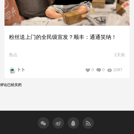
粉丝送上门的全民级宣发？顺丰：通通笑纳！
热点
2天前
0
0
1087
卜卜
评论已经关闭