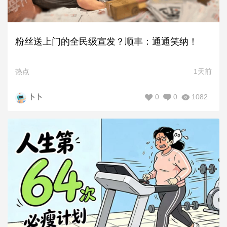
粉丝送上门的全民级宣发？顺丰：通通笑纳！
热点
1天前
0
0
1082
卜卜