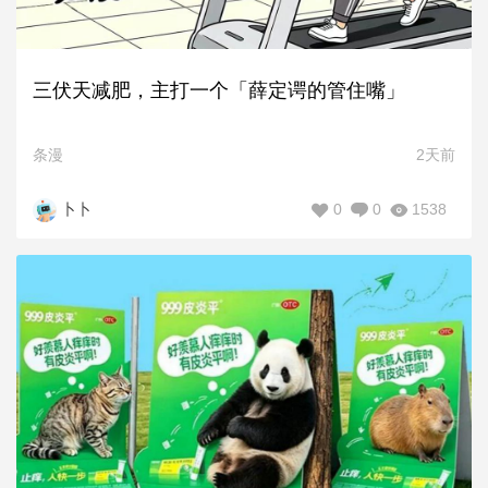
三伏天减肥，主打一个「薛定谔的管住嘴」
条漫
2天前
0
0
1538
卜卜