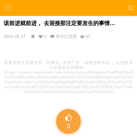
该前进就前进， 去迎接那注定要发生的事情…
2026.05.27
0
评论已关闭
63
转载原创文章请注明，转载自:
创意广告
-
该前进就前进， 去迎接那
注定要发生的事情…
(https://www.creativead.com.cn/archives/blindbox/%e8%af%a5
%e5%89%8d%e8%bf%9b%e5%b0%b1%e5%89%8d%e8%bf%9
b%ef%bc%8c%e5%8e%bb%e8%bf%8e%e6%8e%a5%e9%82%
a3%e6%b3%a8%e5%ae%9a%e8%a6%81%e5%8f%91%e7%94
%9f%e7%9a%84%e4%ba%8b%e6%83%85)
0