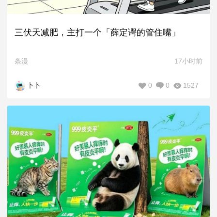
三伏天减肥，主打一个「薛定谔的管住嘴」
条漫
17小时前
0
0
1527
卜卜