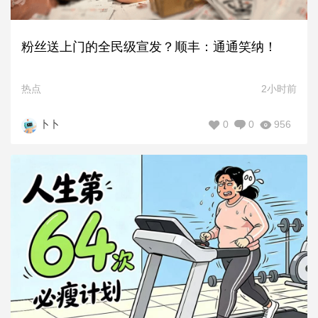
粉丝送上门的全民级宣发？顺丰：通通笑纳！
热点
2小时前
0
0
956
卜卜