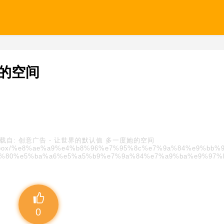
的空间
载自:
创意广告
-
让世界的默认值 多一度她的空间
s/blindbox/%e8%ae%a9%e4%b8%96%e7%95%8c%e7%9a%84%e9%bb%
8%80%e5%ba%a6%e5%a5%b9%e7%9a%84%e7%a9%ba%e9%97%b
0