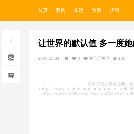
首页
案例
条漫
资源
招聘
让世界的默认值 多一度她
2026.03.31
0
评论已关闭
101
转载原创文章请注明，转
(https://www.creativead.com.cn/archive
e8%ae%a4%e5%80%bc-%e5%a4%9a%e4%b