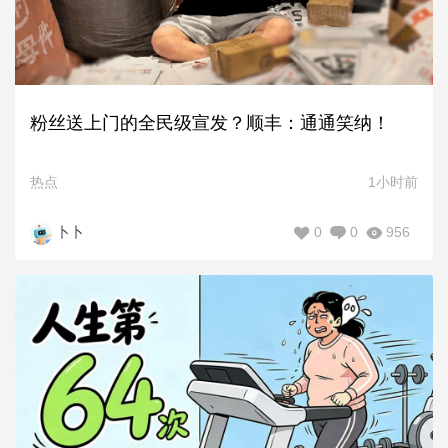
粉丝送上门的全民级宣发？顺丰：通通笑纳！
热点
1小时前
0
0
956
卜卜