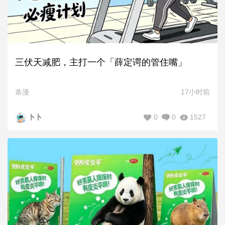
三伏天减肥，主打一个「薛定谔的管住嘴」
条漫
17小时前
0
0
1527
卜卜