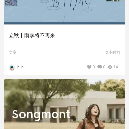
立秋丨雨季将不再来
文案
2小时前
0
0
14
卜卜