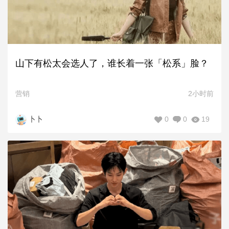
山下有松太会选人了，谁长着一张「松系」脸？
营销
2小时前
0
0
19
卜卜