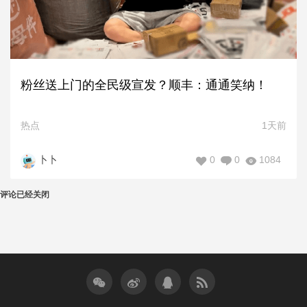
粉丝送上门的全民级宣发？顺丰：通通笑纳！
热点
1天前
0
0
1084
卜卜
评论已经关闭