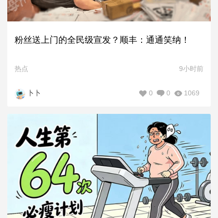
粉丝送上门的全民级宣发？顺丰：通通笑纳！
热点
9小时前
0
0
1069
卜卜