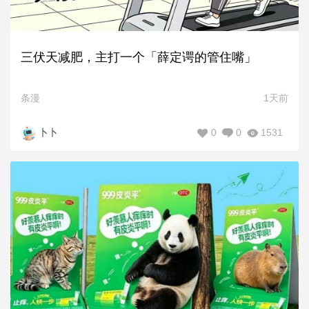
三伏天减肥，主打一个「薛定谔的管住嘴」
条漫
1天前
0
0
1531
卜卜