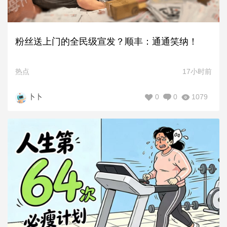
粉丝送上门的全民级宣发？顺丰：通通笑纳！
热点
17小时前
0
0
1079
卜卜