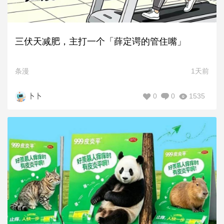
三伏天减肥，主打一个「薛定谔的管住嘴」
条漫
1天前
0
0
1535
卜卜