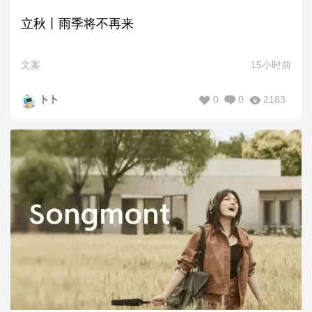
立秋丨雨季将不再来
文案
15小时前
0
0
2183
卜卜