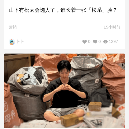
山下有松太会选人了，谁长着一张「松系」脸？
营销
15小时前
0
0
1297
卜卜