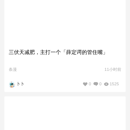
三伏天减肥，主打一个「薛定谔的管住嘴」
条漫
11小时前
0
0
1525
卜卜