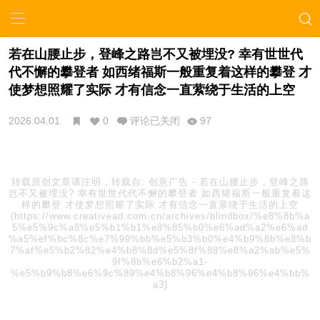
若在山腰止步，登峰之路岂不又被埋没? 幸有世世代
代不懈的攀登者 如西绪福斯一般重复着这样的攀登 才
使梦想照耀了实际 才有信念一直萦绕于生活的上空
2026.04.01
0
评论已关闭
97
转载原创文章请注明，转载自:
创意广告
-
若在山腰止步，登峰之路
岂不又被埋没? 幸有世世代代不懈的攀登者 如西绪福斯一般重复着这
样的攀登 才使梦想照耀了实际 才有信念一直萦绕于生活的上空
(https://www.creativead.com.cn/archives/blindbox/%e8%8b%a
5%e5%9c%a8%e5%b1%b1%e8%85%b0%e6%ad%a2%e6%ad
%a5%ef%bc%8c%e7%99%bb%e5%b3%b0%e4%b9%8b%e8%b
7%af%e5%b2%82%e4%b8%8d%e5%8f%88%e8%a2%ab%e5%
9f%8b%e6%b2%a1-
%e5%b9%b8%e6%9c%89%e4%b8%96%e4%b8%96%e4%bb%
a3)