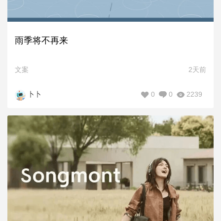
雨季将不再来
文案
2天前
0
0
2239
卜卜