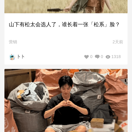
山下有松太会选人了，谁长着一张「松系」脸？
营销
2天前
0
0
1318
卜卜