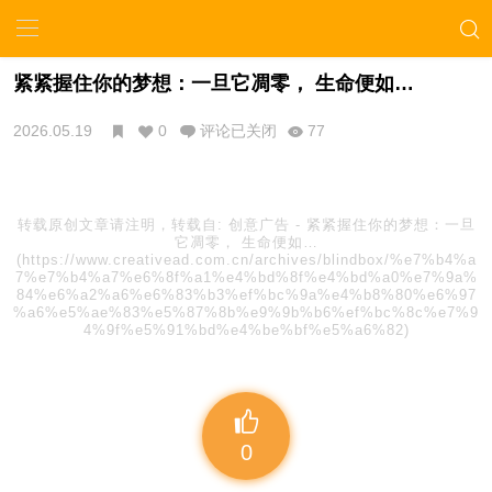
紧紧握住你的梦想：一旦它凋零， 生命便如…
2026.05.19
0
评论已关闭
77
转载原创文章请注明，转载自:
创意广告
-
紧紧握住你的梦想：一旦
它凋零， 生命便如…
(https://www.creativead.com.cn/archives/blindbox/%e7%b4%a
7%e7%b4%a7%e6%8f%a1%e4%bd%8f%e4%bd%a0%e7%9a%
84%e6%a2%a6%e6%83%b3%ef%bc%9a%e4%b8%80%e6%97
%a6%e5%ae%83%e5%87%8b%e9%9b%b6%ef%bc%8c%e7%9
4%9f%e5%91%bd%e4%be%bf%e5%a6%82)
0