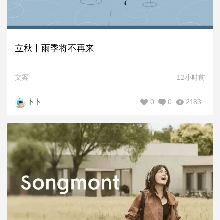
立秋丨雨季将不再来
文案
12小时前
0
0
2183
卜卜