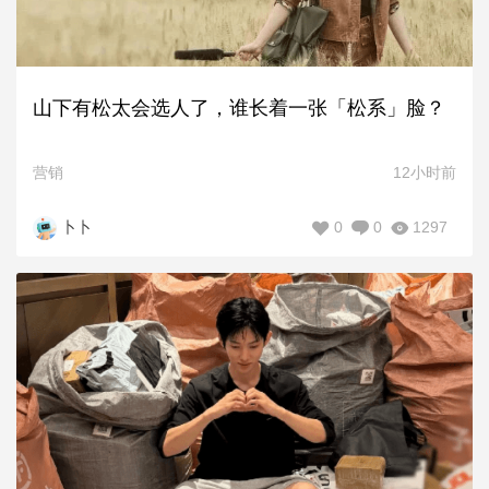
山下有松太会选人了，谁长着一张「松系」脸？
营销
12小时前
0
0
1297
卜卜