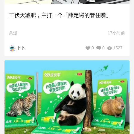
三伏天减肥，主打一个「薛定谔的管住嘴」
条漫
17小时前
0
0
1527
卜卜