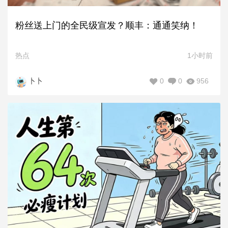
粉丝送上门的全民级宣发？顺丰：通通笑纳！
热点
1小时前
0
0
956
卜卜