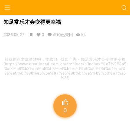
知足常乐才会变得更幸福
2026.05.27
0
评论已关闭
54
转载原创文章请注明，转载自:
创意广告
-
知足常乐才会变得更幸福
(https://www.creativead.com.cn/archives/blindbox/%e7%9f%a5
%e8%b6%b3%e5%b8%b8%e4%b9%90%e6%89%8d%e4%bc%
9a%e5%8f%98%e5%be%97%e6%9b%b4%e5%b9%b8%e7%a6
%8f)
0