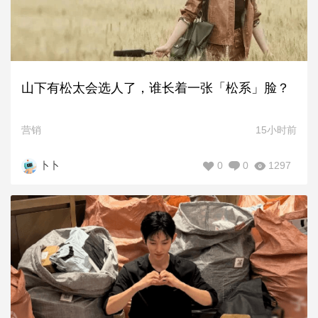
山下有松太会选人了，谁长着一张「松系」脸？
营销
15小时前
0
0
1297
卜卜