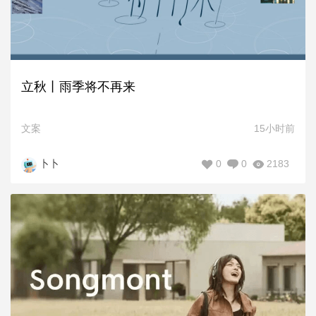
立秋丨雨季将不再来
文案
15小时前
0
0
2183
卜卜