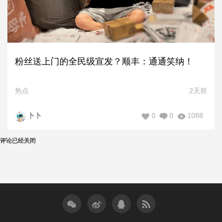
粉丝送上门的全民级宣发？顺丰：通通笑纳！
热点
2天前
0
0
1088
卜卜
评论已经关闭