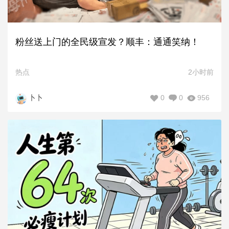
粉丝送上门的全民级宣发？顺丰：通通笑纳！
热点
2小时前
0
0
956
卜卜