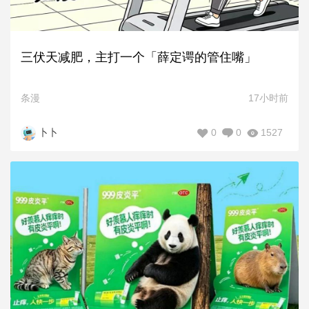
三伏天减肥，主打一个「薛定谔的管住嘴」
条漫
17小时前
0
0
1527
卜卜