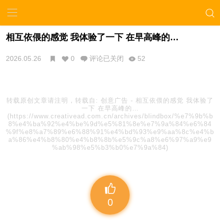
相互依偎的感觉 我体验了一下 在早高峰的…
2026.05.26
0
评论已关闭
52
转载原创文章请注明，转载自:
创意广告
-
相互依偎的感觉 我体验了
一下 在早高峰的…
(https://www.creativead.com.cn/archives/blindbox/%e7%9b%b
8%e4%ba%92%e4%be%9d%e5%81%8e%e7%9a%84%e6%84
%9f%e8%a7%89%e6%88%91%e4%bd%93%e9%aa%8c%e4%b
a%86%e4%b8%80%e4%b8%8b%e5%9c%a8%e6%97%a9%e9
%ab%98%e5%b3%b0%e7%9a%84)
0