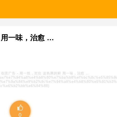
 用一味，治愈 …
:
创意广告
-
用一纸，兜住 这热腾的鲜 用一味，治愈 …
s/blindbox/%e7%94%a8%e4%b8%80%e7%ba%b8%ef%bc%8c%e5%85%
e%e7%9a%84%e9%b2%9c%e7%94%a8%e4%b8%80%e5%91%b3%
8c%e6%b2%bb%e6%84%88)
0