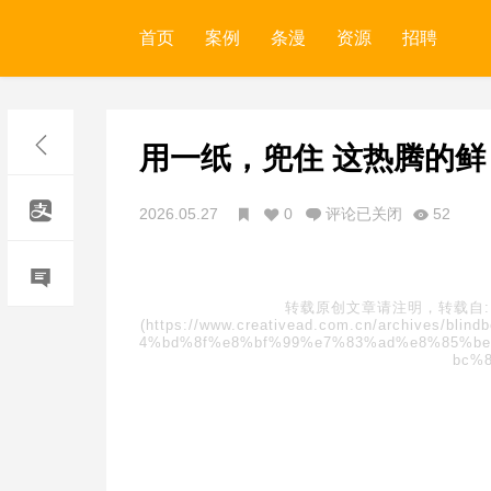
首页
案例
条漫
资源
招聘
用一纸，兜住 这热腾的鲜
2026.05.27
0
评论已关闭
52
转载原创文章请注明，转载自
(https://www.creativead.com.cn/archive
4%bd%8f%e8%bf%99%e7%83%ad%e8%85%b
bc%