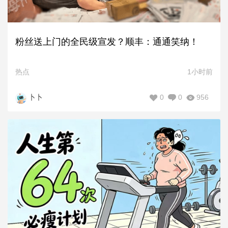
粉丝送上门的全民级宣发？顺丰：通通笑纳！
热点
1小时前
0
0
956
卜卜