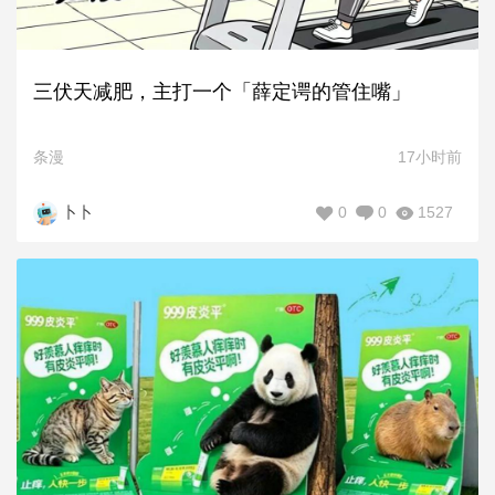
三伏天减肥，主打一个「薛定谔的管住嘴」
条漫
17小时前
0
0
1527
卜卜