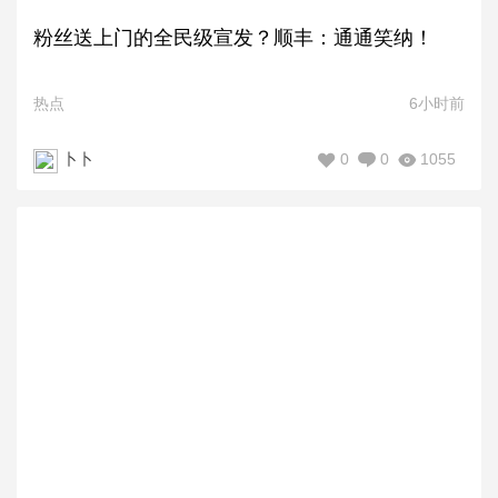
粉丝送上门的全民级宣发？顺丰：通通笑纳！
热点
6小时前
0
0
1055
卜卜