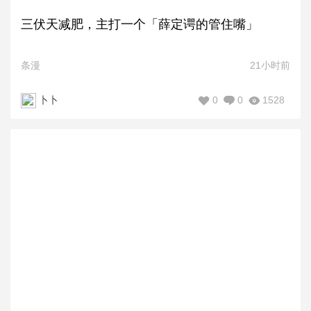
三伏天减肥，主打一个「薛定谔的管住嘴」
条漫
21小时前
0
0
1528
卜卜