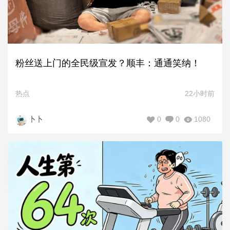
粉丝送上门的全民级宣发？顺丰：通通笑纳！
热点
22小时前
0
0
1080
卜卜