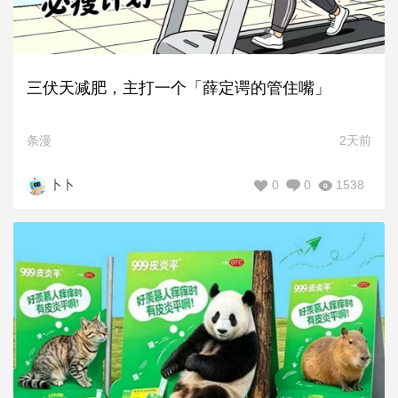
三伏天减肥，主打一个「薛定谔的管住嘴」
条漫
2天前
0
0
1538
卜卜