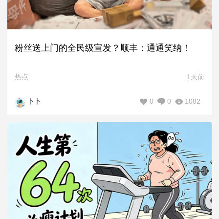
粉丝送上门的全民级宣发？顺丰：通通笑纳！
热点
1天前
0
0
1082
卜卜