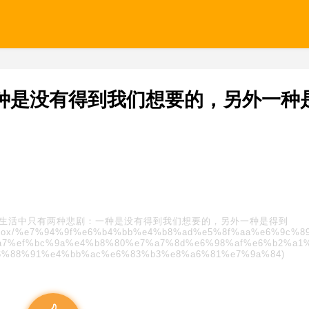
种是没有得到我们想要的，另外一种
生活中只有两种悲剧：一种是没有得到我们想要的，另外一种是得到
s/blindbox/%e7%94%9f%e6%b4%bb%e4%b8%ad%e5%8f%aa%e6%9c%8
7%ef%bc%9a%e4%b8%80%e7%a7%8d%e6%98%af%e6%b2%a1
%88%91%e4%bb%ac%e6%83%b3%e8%a6%81%e7%9a%84)