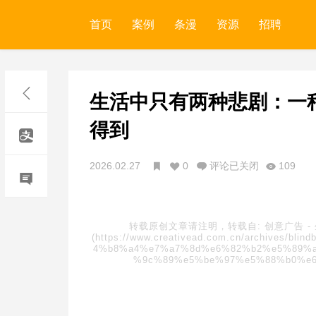
首页
案例
条漫
资源
招聘
生活中只有两种悲剧：一
得到
2026.02.27
0
评论已关闭
109
转载原创文章请注明，转载自:
创意广告
-
(https://www.creativead.com.cn/archive
4%b8%a4%e7%a7%8d%e6%82%b2%e5%89%a
%9c%89%e5%be%97%e5%88%b0%e6