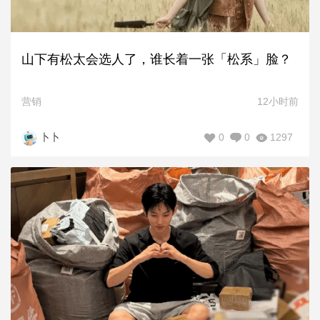
山下有松太会选人了，谁长着一张「松系」脸？
营销
12小时前
0
0
1297
卜卜