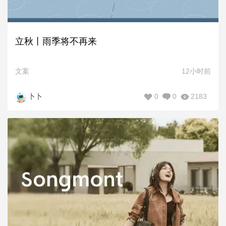
立秋丨雨季将不再来
文案
12小时前
0
0
2183
卜卜