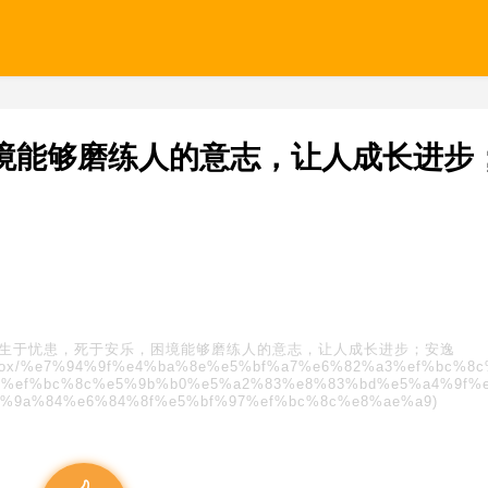
境能够磨练人的意志，让人成长进步
生于忧患，死于安乐，困境能够磨练人的意志，让人成长进步；安逸
/blindbox/%e7%94%9f%e4%ba%8e%e5%bf%a7%e6%82%a3%ef%bc%8
%ef%bc%8c%e5%9b%b0%e5%a2%83%e8%83%bd%e5%a4%9f%
%9a%84%e6%84%8f%e5%bf%97%ef%bc%8c%e8%ae%a9)