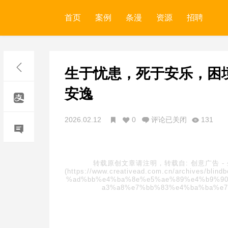
首页
案例
条漫
资源
招聘
生于忧患，死于安乐，困
安逸
2026.02.12
0
评论已关闭
131
转载原创文章请注明，转载自:
创意广告
-
(https://www.creativead.com.cn/archives
%ad%bb%e4%ba%8e%e5%ae%89%e4%b9%90
a3%a8%e7%bb%83%e4%ba%ba%e7