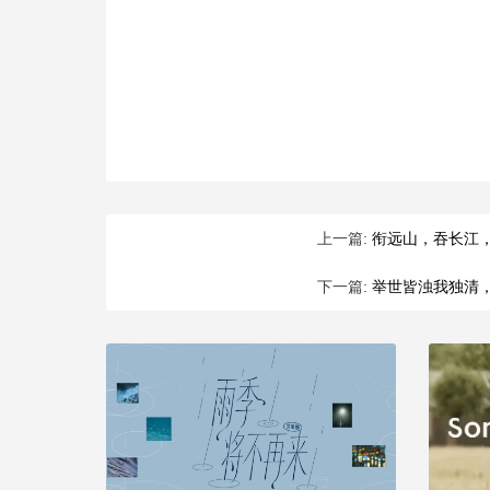
上一篇:
衔远山，吞长江
下一篇:
举世皆浊我独清