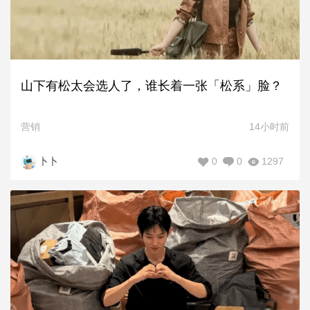
山下有松太会选人了，谁长着一张「松系」脸？
营销
14小时前
0
0
1297
卜卜