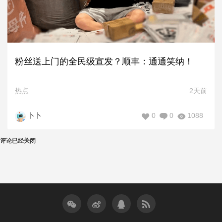
粉丝送上门的全民级宣发？顺丰：通通笑纳！
热点
2天前
0
0
1088
卜卜
评论已经关闭