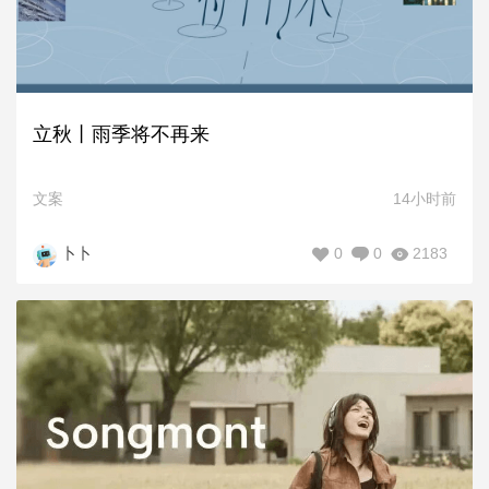
立秋丨雨季将不再来
文案
14小时前
0
0
2183
卜卜