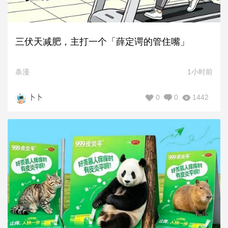
三伏天减肥，主打一个「薛定谔的管住嘴」
条漫
1小时前
0
0
1442
卜卜