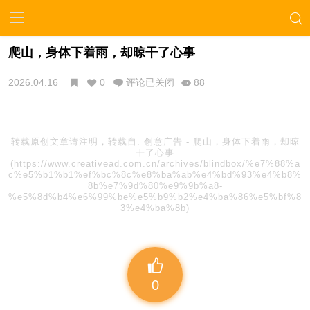
爬山，身体下着雨，却晾干了心事
2026.04.16
0
评论已关闭
88
转载原创文章请注明，转载自:
创意广告
-
爬山，身体下着雨，却晾
干了心事
(https://www.creativead.com.cn/archives/blindbox/%e7%88%a
c%e5%b1%b1%ef%bc%8c%e8%ba%ab%e4%bd%93%e4%b8%
8b%e7%9d%80%e9%9b%a8-
%e5%8d%b4%e6%99%be%e5%b9%b2%e4%ba%86%e5%bf%8
3%e4%ba%8b)
0