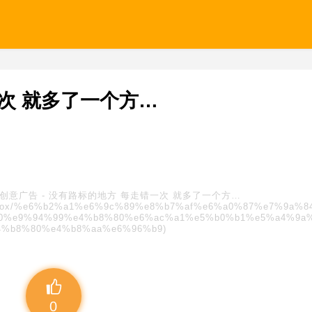
次 就多了一个方…
创意广告
-
没有路标的地方 每走错一次 就多了一个方…
s/blindbox/%e6%b2%a1%e6%9c%89%e8%b7%af%e6%a0%87%e7%9a%
0%e9%94%99%e4%b8%80%e6%ac%a1%e5%b0%b1%e5%a4%9a
4%b8%80%e4%b8%aa%e6%96%b9)
0