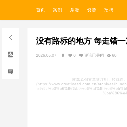
首页
案例
条漫
资源
招聘
没有路标的地方 每走错一
2026.05.07
0
评论已关闭
60
转载原创文章请注明，转载自:
(https://www.creativead.com.cn/archive
5%9c%b0%e6%96%b9%e6%af%8f%e8%b5%b
%ba%86%e