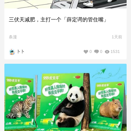
三伏天减肥，主打一个「薛定谔的管住嘴」
条漫
1天前
0
0
1531
卜卜