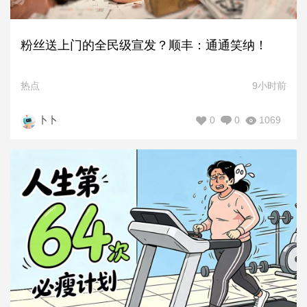
粉丝送上门的全民级宣发？顺丰：通通笑纳！
热点
9小时前
0
0
1069
卜卜